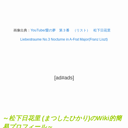
画像出典：
YouTube/愛の夢 第３番 （リスト） 松下日花里
Liebestraume No.3 Nocturne in A-Frat Major(Franz Liszt)
[ad#ads]
～
松下日花里 (まつしたひかり)のWiki的簡
易プロフィール～