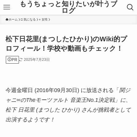
もうちょっと知りたいが叶うブ
ログ
ホーム
□ 気になる
○ 女性
松下日花里(まつしたひかり)のWiki的プ
ロフィール！学校や動画もチェック！
PR
2025年7月23日
今週金曜日 (2016年09月30日) に放送される「
関ジ
ャニ∞のTheモーツァルト 音楽王No.1決定戦」に、
松下 日花里 (まつした ひかり) さんが挑戦者として
出演するようです！