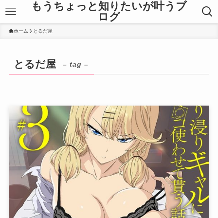
もうちょっと知りたいが叶うブ
ログ
ホーム
とるだ屋
とるだ屋
– tag –