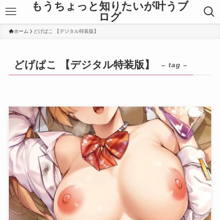
もうちょっと知りたいが叶うブ
ログ
ホーム
どげぱこ 【デジタル特装版】
どげぱこ 【デジタル特装版】
– tag –