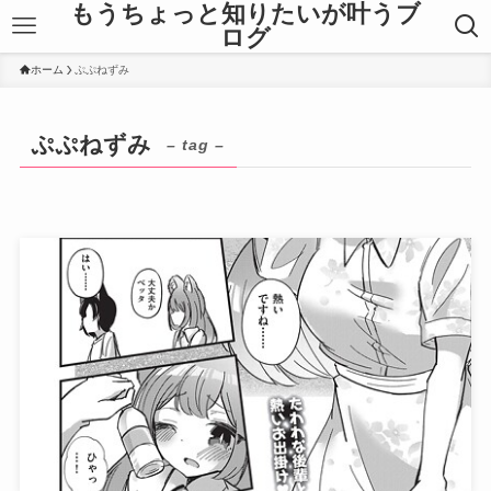
もうちょっと知りたいが叶うブ
ログ
ホーム
ぷぷねずみ
ぷぷねずみ
– tag –