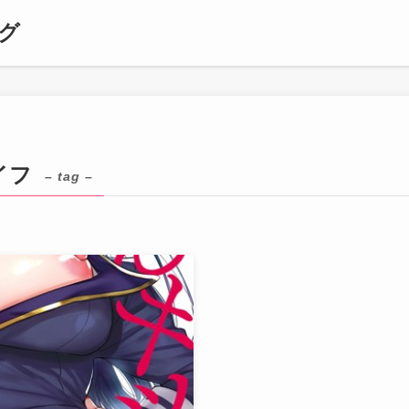
グ
イフ
– tag –