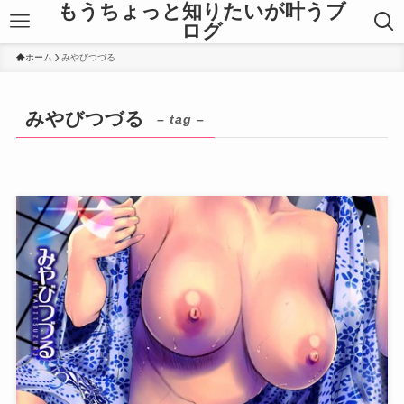
もうちょっと知りたいが叶うブ
ログ
ホーム
みやびつづる
みやびつづる
– tag –