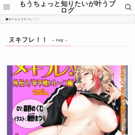
もうちょっと知りたいが叶うブ
ログ
ホーム
ヌキフレ！！
ヌキフレ！！
– tag –