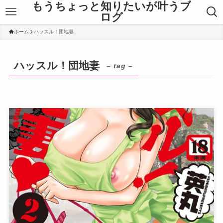
もうちょっと知りたいが叶うブ
ログ
ホーム
ハッスル！団地妻
ハッスル！団地妻
– tag –