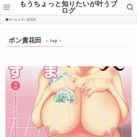
もうちょっと知りたいが叶うブ
ログ
ホーム
ポン貴花田
ポン貴花田
– tag –