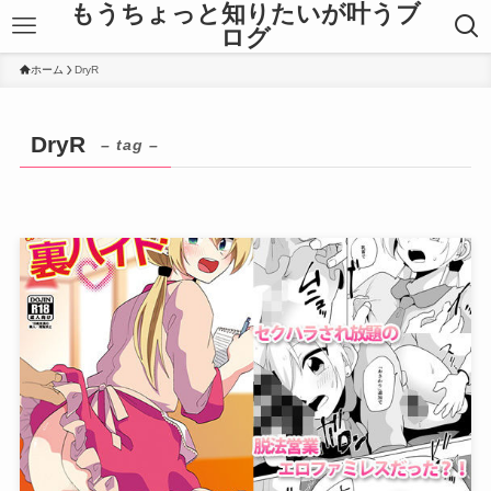
もうちょっと知りたいが叶うブ
ログ
ホーム
DryR
DryR
– tag –